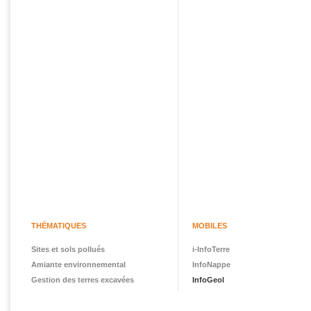
THÉMATIQUES
MOBILES
Sites et sols pollués
i-InfoTerre
Amiante environnemental
InfoNappe
Gestion des terres excavées
InfoGeol