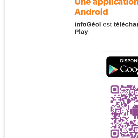
Une application
Android
infoGéol
est
télécha
Play
.