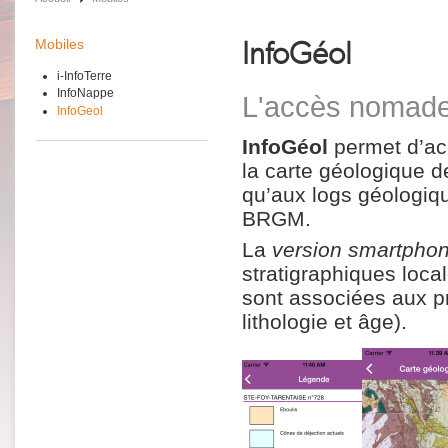
InfoGéol
Mobiles
i-InfoTerre
InfoNappe
L'accès nomade
InfoGeol
InfoGéol
permet d’acc
la carte géologique d
qu’aux logs géologiq
BRGM.
La
version smartpho
stratigraphiques loca
sont associées aux p
lithologie et âge).