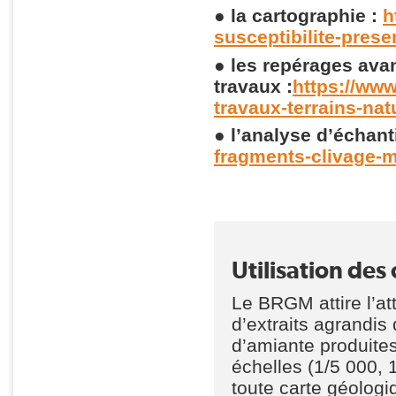
● la cartographie :
h
susceptibilite-prese
●
les repérages ava
travaux :
https://www
travaux-terrains-nat
● l’analyse d’échant
fragments-clivage-m
Utilisation des 
Le BRGM attire l’atte
d’extraits agrandis
d’amiante produites
échelles (1/5 000,
toute carte géolog