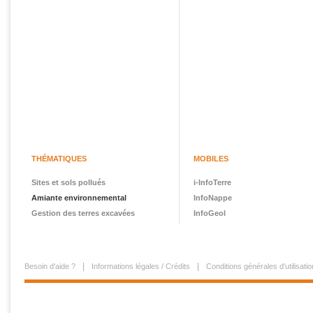
THÉMATIQUES
MOBILES
Sites et sols pollués
i-InfoTerre
Amiante environnemental
InfoNappe
Gestion des terres excavées
InfoGeol
Besoin d'aide ?
Informations légales / Crédits
Conditions générales d'utilisatio