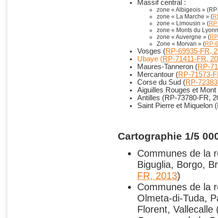
Massif central :
zone « Albigeois » (R
zone « La Marche » (
R
zone « Limousin » (
RP
zone « Monts du Lyonna
zone « Auvergne » (
RP
Zone « Morvan » (
RP-6
Vosges (
RP-69935-FR, 2
Ubaye (
RP-71411-FR, 2
Maures-Tanneron (
RP-71
Mercantour (
RP-71573-F
Corse du Sud (
RP-72383
Aiguilles Rouges et Mont 
Antilles (RP-73780-FR, 2
Saint Pierre et Miquelon
Cartographie 1/5 000
Communes de la ré
Biguglia, Borgo, B
FR
, 2013
)
Communes de la ré
Olmeta-di-Tuda, Pa
Florent, Vallecalle 