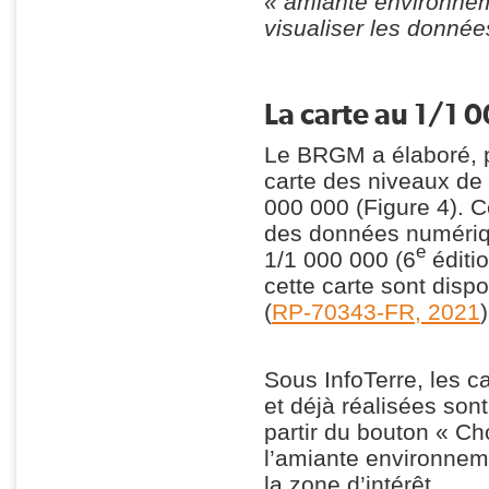
« amiante environneme
visualiser les donnée
La carte au 1/1 
Le BRGM a élaboré, po
carte des niveaux de 
000 000 (Figure 4). C
des données numériqu
e
1/1 000 000 (6
éditi
cette carte sont disp
(
RP-70343-FR, 2021
Sous InfoTerre, les c
et déjà réalisées son
partir du bouton « C
l’amiante environneme
la zone d’intérêt.