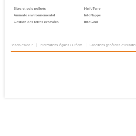
Sites et sols pollués
i-InfoTerre
Amiante environnemental
InfoNappe
Gestion des terres excavées
InfoGeol
Besoin d'aide ?
Informations légales / Crédits
Conditions générales d'utilisatio